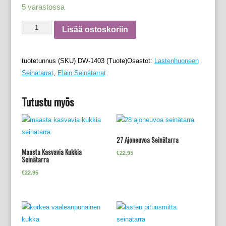
5 varastossa
Lisää ostoskoriin
tuotetunnus (SKU)
DW-1403
(Tuote)Osastot:
Lastenhuoneen
Seinätarrat
,
Eläin Seinätarrat
Tutustu myös
27 Ajoneuvoa Seinätarra
Maasta Kasvavia Kukkia
€
22.95
Seinätarra
€
22.95