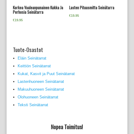
Korkea Vaaleanpunainen Kukka Ja
Lasten Pituusmitta Seinätarra
Perhosia Seinätarra
€
19.95
€
19.95
Tuote-Osastot
Eläin Seinätarrat
Keittiön Seinätarrat
Kukat, Kasvit ja Puut Seinätarrat
Lastenhuoneen Seinätarrat
Makuuhuoneen Seinätarrat
Olohuoneen Seinätarrat
Teksti Seinätarrat
Nopea Toimitus!