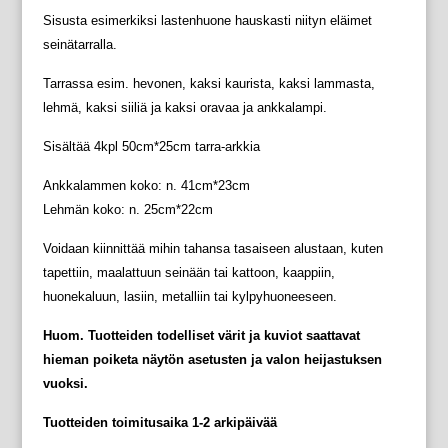
Sisusta esimerkiksi lastenhuone hauskasti niityn eläimet
seinätarralla.
Tarrassa esim. hevonen, kaksi kaurista, kaksi lammasta,
lehmä, kaksi siiliä ja kaksi oravaa ja ankkalampi.
Sisältää 4kpl 50cm*25cm tarra-arkkia
Ankkalammen koko: n. 41cm*23cm
Lehmän koko: n. 25cm*22cm
Voidaan kiinnittää mihin tahansa tasaiseen alustaan, kuten
tapettiin, maalattuun seinään tai kattoon, kaappiin,
huonekaluun, lasiin, metalliin tai kylpyhuoneeseen.
Huom. Tuotteiden todelliset värit ja kuviot saattavat
hieman poiketa näytön asetusten ja valon heijastuksen
vuoksi.
Tuotteiden toimitusaika 1-2 arkipäivää